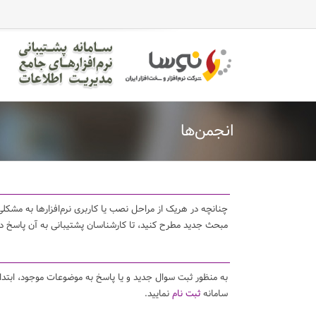
casinomaxi
vdcasino
betexper
perabet
imajbet
ilbet
انجمن‌ها
چنانچه در هریک از مراحل نصب یا کاربری نرم‌افزارها به مشکلی 
مبحث جدید مطرح کنید، تا کارشناسان پشتیبانی به آن پاسخ د
به منظور ثبت سوال جدید و یا پاسخ به موضوعات موجود، ابتد
سامانه
ثبت نام
نمایید.