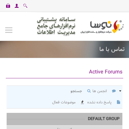
casinomaxi
vdcasino
betexper
perabet
imajbet
ilbet
تماس با ما
Active Forums
انجمن ها
جستجو
پاسخ داده نشده
موضوعات فعال
DEFAULT GROUP