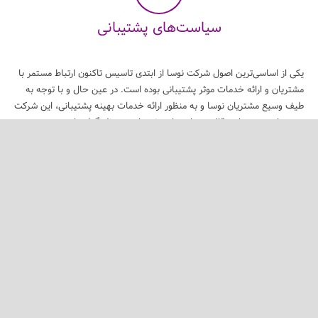
سیاست‌های پشتیبانی
یکی از اساسی‌ترین اصول شرکت نوسا از ابتدی تاسیس تاکنون ارتباط مستمر با
مشتریان و ارائه خدمات موثر پشتیبانی بوده است. در عین حال و با توجه به
طیف وسیع مشتریان نوسا و به منظور ارائه خدمات بهینه پشتیبانی، این شرکت
محورهای چندی را در قالب سیاستهای پشتیبانی در نظر گرفته است
اطلاعات بیشتر
خانه
انجمن‌ها
راهنمای نرم‌افزار
فیلمهای آموزشی
تماس با ما
تمامی حقوق مادی و معنوی این وب‌سایت برای شرکت نرم‌افزار و سخت‌افزار ایران (نوسا)
|
|
محفوظ می‌باشد
حریم خصوصی
شرایط استفاده