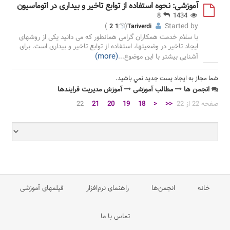
آموزشی: نحوه استفاده از توابع تاخیر و بیداری در اتوماسیون
8
1434
)
(
Started by
2
1
Tariverdi
با سلام خدمت همکاران گرامی همانطور که می دانید یکی از روشهای
ایجاد تاخیر در وضعیتها، استفاده از توابع تاخیر و بیداری است. برای
(more)
آشنایی بیشتر با این موضوع
...
شما مجاز به ايجاد پست جديد نمي باشيد.
انجمن ها
مطالب آموزشی
آموزش مدیریت فرایندها
صفحه 22 از 22
<<
<
18
19
20
21
22
خانه
انجمن‌ها
راهنمای نرم‌افزار
فیلمهای آموزشی
تماس با ما