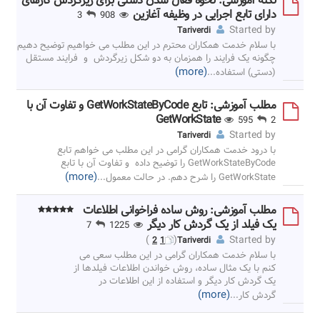
نکته آموزشی: نحوه فعال شدن دستی برای زیرگردش کارهای
دارای تابع اجرایی در وظیفه آغازین
3
908
Started by
Tariverdi
با سلام خدمت همکاران محترم در این مطلب می خواهیم توضیح دهیم
چگونه یک فرایند را همزمان به دو شکل زیرگردش و فرایند مستقل
(more)
(دستی) استفاده
...
مطلب آموزشی: تابع GetWorkStateByCode و تفاوت آن با
GetWorkState
595
2
Started by
Tariverdi
با درود خدمت همکاران گرامی در این مطلب می خواهم تابع
GetWorkStateByCode را توضیح داده و تفاوت آن با تابع
(more)
GetWorkState را شرح دهم. در حالت معمول
...
مطلب آموزشی: روش ساده فراخوانی اطلاعات
یک فیلد از یک گردش کار دیگر
7
1225
)
(
Started by
2
1
Tariverdi
با سلام خدمت همکاران گرامی در این مطلب سعی می
کنم با یک مثال ساده، روش خواندن اطلاعات فیلدها از
یک گردش کار دیگر و استفاده از این اطلاعات در
(more)
گردش کار
...