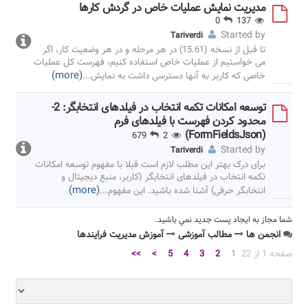
مدیریت نمایش عملیات خاص در گردش کارها
0
137
Started by
Tariverdi
تا قبل از نسخه (15.61) در هر مرحله و در هر وضعیت کار، اگر
می خواستیم از عملیات خاص استفاده کنیم، فهرست کل عملیات
(more)
خاصی که کاربر به آنها دسترسی داشت به نمایش
...
توسعه امکانات تکمه انتخاب در فیلدهای انتخابگر: 2-
محدود کردن فهرست با فیلدهای فرم
(FormFieldsJson)
2
679
Started by
Tariverdi
برای درک بهتر این مطلب لازم است قبلا با مفهوم توسعه امکانات
تکمه انتخاب در فیلدهای انتخابگر (کاربر، منبع دیجیتال و
(more)
انتخابگر حرفی) آشنا شده باشید. این مفهوم
...
شما مجاز به ايجاد پست جديد نمي باشيد.
انجمن ها
مطالب آموزشی
آموزش مدیریت فرایندها
صفحه 1 از 22
1
2
3
4
5
>
>>