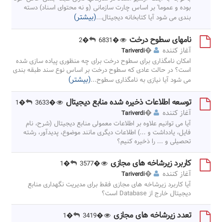
بوده و عموما' بر اساس چارت سازمانی (و نه محتوای اسناد) دسته
(بیشتر)
بندی می شود آیا کتابخانه دیجیتال
...
نامهای سطوح درخت
�2
�6831
آغاز کننده
�
Tariverdi
امکان نامگذاری برای سطوح درخت برای چه منظوری پیاده سازی شده
است؟ در حالت عادی که سطوح درخت بر اساس نوع سند طبقه بندی
(بیشتر)
می شود آیا نیازی به نامگذاری سطوح
...
توسعه اطلاعات ذخیره شده منابع دیجیتال
�1
�3633
آغاز کننده
�
Tariverdi
آیا می توانیم علاوه بر اطلاعات معمولی منابع دیجیتال (شرح، نام
فایل، یادداشت و ...) اطلاعات دیگری مانند موضوع، پدیدآور، رشته
تحصیلی و ... را ذخیره کنیم؟
کاربرد زیرشاخه های مجازی
�1
�3577
آغاز کننده
�
Tariverdi
آیا کاربرد زیرشاخه های مجازی فقط برای مدیریت نگهداری منابع
دیجیتال خارج از Database است؟
تعدد زیرشاخه های مجازی
�1
�3419