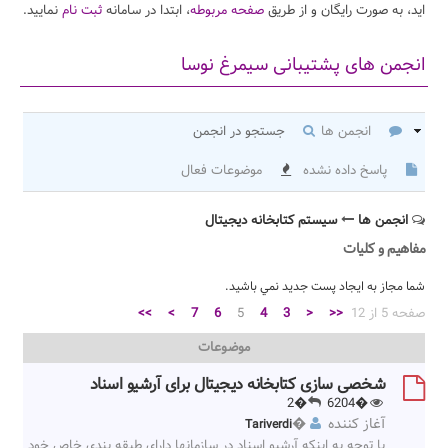
اید، به صورت رایگان و از طریق
صفحه مربوطه
، ابتدا در سامانه
ثبت نام
نمایید.
انجمن های پشتیبانی سیمرغ نوسا
انجمن ها
جستجو در انجمن
پاسخ داده نشده
موضوعات فعال
انجمن ها
سیستم کتابخانه دیجیتال
مفاهیم و کلیات
شما مجاز به ايجاد پست جديد نمي باشيد.
صفحه 5 از 12
<<
<
3
4
5
6
7
>
>>
موضوعات
شخصی سازی کتابخانه دیجیتال برای آرشیو اسناد
�2
�6204
آغاز کننده
�
Tariverdi
با توجه به اینکه آرشیو اسناد در سازمانها دارای طبقه بندی خاص خود