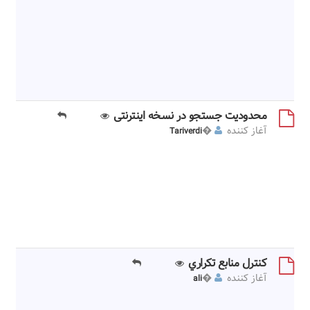
کتابخانهها و مراکز اسناد علاوه بر نگهداری اصل منابع خود به دو دلیل
نیازمند نگهداری فرم دیجیتال آنها نیز هستند. دلیل اول گرانبها بودن
منابع کتابخانه و یا در مواردی، نفیس بودن منابع (نسخ سنگی و خطی)
میتواند محدودیتهای زیادی را برای استفاده از منابع ایجاد نماید و
کتابخانهها میتوانند با ارائه فرم رایانهای، مقدار قابل توجهی از نیاز
مراجعین را برطرف کنند. دلیل دوم نیاز به دسترسی از راه دور (از طریق
اینترنت) به منابع و مدارک میباشد که ...
محدودیت جستجو در نسخه اینترنتی
�1
�4124
آغاز کننده
�
Tariverdi
با سلام &160;هنگام جستجو در متن نسخه اینترنتی، پیغامی مبنی بر
محدودیت در جستجو و نمایش تعداد صفحات نتایج نمایش داده می
شود. برای مثال: نمایش 51 صفحه در این سند برای SQL (جستجو به
350 صفحه اول محدود شده است). نکته اینجاست که پارامترهای
تعداد صفحه در پیغام فوف&160;(مواردی که زیر آنها خط کشیده
شده)،&160;برای عبارتهای جستجوی مختلف تغییر می کند. سوال
اینجاست که الگوریتم این محدودیت چیست و چگونه محاسبه می
شود.
كنترل منابع تكراري
�1
�4882
آغاز کننده
�
ali
با سلام با توجه به اينكه در دسته بندي منابع در كتابخانه ديجيتال
سليقه اي عمل مي شود و ممكن است يك بار يك منبع در يك شاخه و