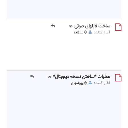
بار ديگر در يك شاخه ديگر كپي شود آيا راهي وجود دارد كه سيستم
اتوماتيك تكراري بودن منبع جديد را در بدو ورود بدون توجه به شاخه
اعلام كند؟ با تشكر
ساخت فایلهای صوتی
�3
�4625
آغاز کننده
�
علیزلده
سلام. آیا تولید نسخه اینترنتی فایلهای صوتی با فرمت mp3 هم به
روش ساخت کتاب هستش. چون من با این روش چند فایل به فرمت
mp3 ساختم در پایان پیغام تولید نسخه مناسب اینترنتی از فایل های
مورد نضر به پایان رسید نمایش داده خواهد شد اما وقتی به سایت
مراجعه میکنم چیزی ساخته نشده و فایلها هم همچنا در قسمت
فهرست منابع دیجتال موجود هستند.
عملیات *ساختن نسخه دیجیتال*
�3
�5202
آغاز کننده
�
پورشجاع
&160;سلام در مرحله *ساختن نسخه دیجیتال* زمان بسیار زیادی
صرف می شود، در ابتدا تصور بر این بود که شاید کم بودن منابع سخت
افزار باعث این کندی بوده است در حالی که هم اکنون بر روی سرور
من 16GB رم از نوع رم های سرورهای رک مونت قرار دارد، و CPU از
نوع Xeon با&160;قدرت&160;پردازش&160;بسیار بالا می باشد،
ساخت مثلا 20 کتاب 120 دقیقه یه طول می انجامد، ما حتی آزمایش
دیگری را نیز انجام دادیم، 20 کتاب مشخص را پس از ساخت که 2
ساعت به طول انجامید کاملا پاک کردیم و دوباره فرمان ساختن نسخه