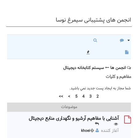
اید، به صورت رایگان و از طریق
صفحه مربوطه
، ابتدا در سامانه
ثبت نام
نمایید.
انجمن های پشتیبانی سیمرغ نوسا
انجمن ها
جستجو در انجمن
پاسخ داده نشده
موضوعات فعال
انجمن ها
سیستم کتابخانه دیجیتال
مفاهیم و کلیات
شما مجاز به ايجاد پست جديد نمي باشيد.
صفحه 1 از 12
1
2
3
4
5
>
>>
موضوعات
آشنایی با مفاهیم آرشیو و نگهداری منابع دیجیتال
�0
�5103
آغاز کننده
�
khoei
ضرورت گذر کتابخانه ها از ساختارهای سنتی به ساختار دیجیتال