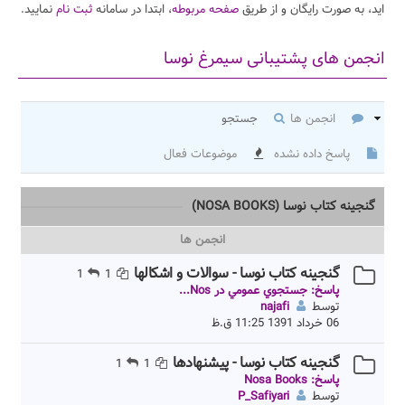
اید، به صورت رایگان و از طریق
صفحه مربوطه
، ابتدا در سامانه
ثبت نام
نمایید.
انجمن های پشتیبانی سیمرغ نوسا
انجمن ها
جستجو
پاسخ داده نشده
موضوعات فعال
گنجینه کتاب نوسا (NOSA BOOKS)
انجمن ها
گنجینه کتاب نوسا - سوالات و اشکالها
1
1
پاسخ: جستجوي عمومي در Nos...
توسط
najafi
06 خرداد 1391 11:25 ق.ظ
گنجینه کتاب نوسا - پیشنهادها
1
1
پاسخ: Nosa Books
توسط
P_Safiyari