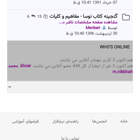
07 خرداد 1391 10:41 ق.ظ
گنجینه کتاب نوسا - مفاهیم و کلیات
6
15
مشاهده صفحه مشخصات ناشر د...
توسط
Menbari
30 اردیبهشت 1396 10:40 ق.ظ
WHO'S ONLINE
هم اكنون 3 كاربر مهمان آنلاين مي باشند.
هم اكنون 3 نفر از اعضا از كل 448 عضو آنلاين مي باشند.
khoei
,
محمد
,
m.nikkhah
خانه
انجمن‌ها
راهنمای نرم‌افزار
فیلمهای آموزشی
تماس با ما