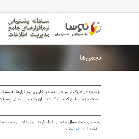
casinomaxi
vdcasino
betexper
perabet
imajbet
ilbet
انجمن‌ها
چنانچه در هریک از مراحل نصب یا کاربری نرم‌افزارها به مشکلی 
مبحث جدید مطرح کنید، تا کارشناسان پشتیبانی به آن پاسخ د
به منظور ثبت سوال جدید و یا پاسخ به موضوعات موجود، ابتد
سامانه
ثبت نام
نمایید.