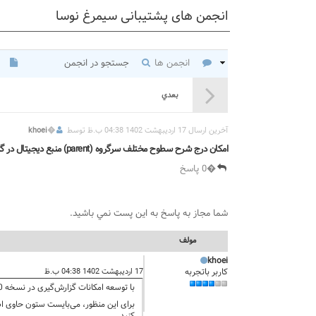
انجمن های پشتیبانی سیمرغ نوسا
انجمن ها
جستجو در انجمن
بعدي
آخرين ارسال 17 اردیبهشت 1402 04:38 ب.ظ توسط
�
khoei
امکان درج شرح سطوح مختلف سرگروه (parent) منبع دیجیتال در گزارشها
�0 پاسخ
شما مجاز به پاسخ به اين پست نمي باشيد.
مولف
khoei
کاربر باتجربه
17 اردیبهشت 1402 04:38 ب.ظ
با توسعه امکانات گزارش‌گیری در نسخه 15.10، امکان درج شرح سطوح مختلف سرگروه منبع دیجیتال در گزارش‌ها میسر گردیده است.
برای این منظور، می‌بایست ستون حاوی اطل
کنید.