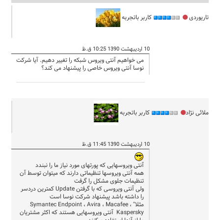
تاریوردی
کاربر باتجربه
10 اردیبهشت 1390 10:25 ق.ظ
می خواهیم آنتی ویروس شبکه را تغییر دهیم. آیا شرکت
نوسا آنتی ویروس خاصی را پیشنهاد می کند؟
ملائی نژاد
کاربر باتجربه
10 اردیبهشت 1390 11:45 ق.ظ
آنتی ویروسهایی که پورتهای مورد نیاز ما را نبندد
همه آنتی ویروسها تنظیماتی دارند که میتوان توسط آن
تنظیمات جلوی مشکل را گرفت
ولی آنتی ویروسی که با گرفتن Update کمترین دردسر
را داشته باشد پیشنهاد شرکت نوسا است
مثلا" Symantec Endpoint ، Avira ، Macafee ،
Kaspersky آنتی ویروسهایی هستند که اکثر مشتریان