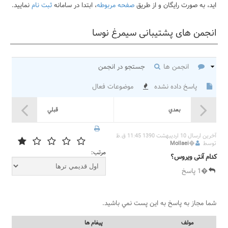
اید، به صورت رایگان و از طریق
صفحه مربوطه
، ابتدا در سامانه
ثبت نام
نمایید.
انجمن های پشتیبانی سیمرغ نوسا
انجمن ها
جستجو در انجمن
پاسخ داده نشده
موضوعات فعال
بعدي
قبلي
آخرين ارسال 10 اردیبهشت 1390 11:45 ق.ظ
توسط
�
Mollaei
مرتب:
کدام آنتی ویروس؟
�1 پاسخ
شما مجاز به پاسخ به اين پست نمي باشيد.
مولف
پيغام ها