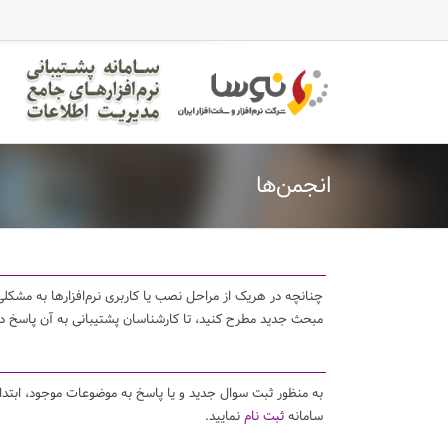
casinomaxi
vdcasino
betexper
perabet
imajbet
ilbet
انجمن‌ها
چنانچه در هریک از مراحل نصب یا کاربری نرم‌افزارها به مشکلی 
مبحث جدید مطرح کنید، تا کارشناسان پشتیبانی به آن پاسخ د
به منظور ثبت سوال جدید و یا پاسخ به موضوعات موجود، ابتد
سامانه
ثبت نام
نمایید.