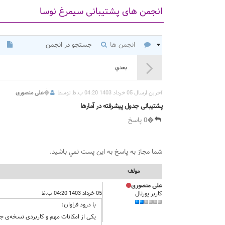
انجمن های پشتیبانی سیمرغ نوسا
انجمن ها
جستجو در انجمن
بعدي
آخرين ارسال 05 خرداد 1403 04:20 ب.ظ توسط
�
علی منصوری
پشتیبانی جدول پیشرفته در آمارها
�0 پاسخ
شما مجاز به پاسخ به اين پست نمي باشيد.
مولف
علی منصوری
کاربر پورتال
05 خرداد 1403 04:20 ب.ظ
با درود فراوان:
یکی از امکانات مهم و کاربردی نسخه‌ی جدید نرم افزار(نسخ