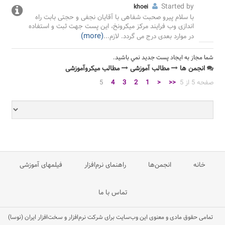
Started by
khoei
با سلام پیرو صحبت شفاهی با آقایان نجفی و حجتی بابت راه
اندازی وب فرایند مرکز میکرونخ، این پست جهت ثبت و استفاده
(more)
در موارد بعدی درج می گردد. لازم
...
شما مجاز به ايجاد پست جديد نمي باشيد.
انجمن ها
مطالب آموزشی
مطالب میکروآموزشی
صفحه 5 از 5
<<
<
1
2
3
4
5
خانه
انجمن‌ها
راهنمای نرم‌افزار
فیلمهای آموزشی
تماس با ما
تمامی حقوق مادی و معنوی این وب‌سایت برای شرکت نرم‌افزار و سخت‌افزار ایران (نوسا)