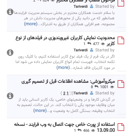
فراخوان مطلب از همکاران محترم
2
624
Started by
Tariverdi
با سلام خدمت همکاران محترم در بخش سیستم مدیریت فرایندها
همانطور که می دانید یکی از محورهای مدیریت دانش در هر
(more)
مجموعه، هم افزایی همکاران از طریق به اشتراک
...
محدودیت نمایش کاربران غیرویندوزی در فیلدهای از نوع
کاربر
1
477
Started by
Tariverdi
اگر در یک فرم از یک فیلد نوع کاربر استفاده کنیم، با کلیک روی
تکمه انتخاب، فهرست تمام انواع کاربران نمایش داده می شود اما
(more)
در مورد کاربران فاقد شماره
...
میکروآموزشی: مشاهده اطلاعات قبل از تصمیم گیری
8
1001
)
(
Started by
2
1
Tariverdi
در گردش کارها و در وضعیتهای خاصی، یک کاربر انسانی باید از
میان وظایف موجود یکی را انتخاب کند. در این حالت، تصمیم به
(more)
انتخاب وظیفه، بستگی کامل به وضعیت و
...
استفاده از پورت خاص جهت اتصال به وب فرایند - نسخه
13.09.00
1
466