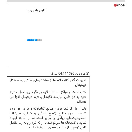
khoei
کاربر باتجربه
21 فروردین 1396 04:14 ب.ظ
ضرورت گذر کتابخانه ها از ساختارهای سنتی به ساختار
دیجیتال
کتابخانهها و مراکز اسناد علاوه بر نگهداری اصل منابع
خود به دو دلیل نیازمند نگهداری فرم دیجیتال آنها نیز
هستند.
دلیل اول گرانبها بودن منابع کتابخانه و یا در مواردی،
نفیس بودن منابع (نسخ سنگی و خطی) میتواند
محدودیتهای زیادی را برای استفاده از منابع ایجاد
نماید و کتابخانهها میتوانند با ارائه فرم رایانهای، مقدار
قابل توجهی از نیاز مراجعین را برطرف کنند.