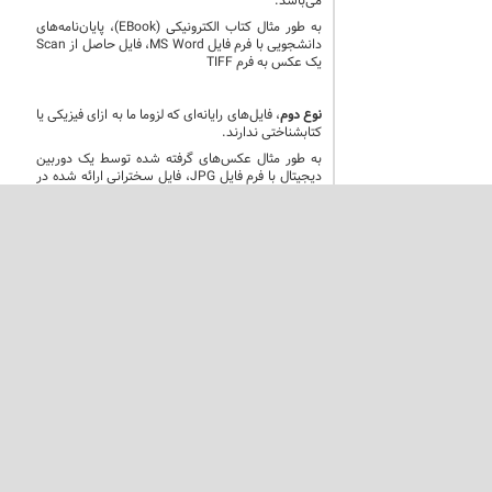
می‌باشد.
به طور مثال کتاب الکترونیکی (EBook)، پایان‌نامه‌های
دانشجویی با فرم فایل MS Word، فایل حاصل از Scan
یک عکس به فرم TIFF
نوع دوم
، فایل‌های رایانه‌ای که لزوما ما به ازای فیزیکی یا
کتابشناختی ندارند.
به طور مثال عکس‌های گرفته شده توسط یک دوربین
دیجیتال با فرم فایل JPG، فایل سخترانی ارائه شده در
یک همایش به فرم PPT، فایل حاصل از Scan یک
صفحه از یک کتاب با فرم TIFF
مفهوم دسته‌بندی درختی و ساختار کد
استفاده از ساختار درختی برای نگهداری منابع دیجیتال،
این امکان را بوجود آورده است که همزمان با نگهداری