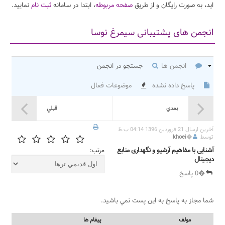
اید، به صورت رایگان و از طریق
صفحه مربوطه
، ابتدا در سامانه
ثبت نام
نمایید.
انجمن های پشتیبانی سیمرغ نوسا
انجمن ها
جستجو در انجمن
پاسخ داده نشده
موضوعات فعال
بعدي
قبلي
آخرين ارسال 21 فروردین 1396 04:14 ب.ظ
توسط
�
khoei
آشنایی با مفاهیم آرشیو و نگهداری منابع
مرتب:
دیجیتال
�0 پاسخ
شما مجاز به پاسخ به اين پست نمي باشيد.
مولف
پيغام ها