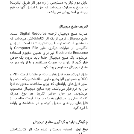
دلیل دوم نیاز به دسترسی از راه دور (از طریق اینترنت)
به منابع و مدارک میباشد که جز با تبدیل آنها به فرم
رایانهای امکانپذیر نمیباشد.
تعریف منبع دیجیتال
عبارت منبع دیجیتال ترجمه Digital Resource است.
منبع دیجیتال، فرمی از یک اثر کتابشناختی میباشد که
به منظور استفاده توسط رایانه تهیه شده است. در زبان
انگلیسی از عبارات دیگری نظیر Computer File یا
Electronic Resource نیز برای همین مفهوم استفاده
می‌شود. یک منبع دیجیتال حتما باید درون یک
حامل
قرار گیرد تا بتوان به صورت مستقیم و یا از راه دور به
منبع دیجیتال دسترسی پیدا کرد.
طبق این تعریف، فایل‌های رایانه‌ای مثلا با فرمت PDF و
DOC و همچنین فایل‌های حاوی اطلاعات پایگاه داده و یا
سایر فایل‌های رایانه‌ای که برای مشاهده محتویات آنها
نیاز به نرم‌افزار می‌باشد، جزء منابع دیجیتال محسوب
می‌شوند. در حال حاضر تقریبا هر نوع مدرک
کتابشناختی را می‌توان به یک یا چند فرمت مناسب از
فایل‌های رایانه‌ای تبدیل کرده و در حافظه‌های رایانه
ذخیره کرد.
چگونگی تولید و گردآوری منابع دیجیتال
نوع اول
، نسخه دیجیتال شده یک اثر کتابشناختی