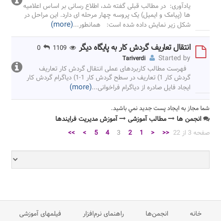
یادآوری: در مطالب قبلی گفته شد، اطلاع رسانی بر اساس اعلامیه
ها (پیامک و ایمیل) یک پروسه چهار مرحله ای دارد. این مراحل در
(more)
شکل زیر نمایش داده شده است: همانطور
...
انتقال تعاریف گردش کار به پایگاه دیگر
0
1109
Started by
Tariverdi
فهرست مطالب کاربردهای عملی انتقال گردش کار تعاریف
گردش کار 1) تعاریف در سطح گردش کار 1-1) دیاگرام گردش کار
(more)
ایجاد فایل صادره از دیاگرام فراخوانی
...
شما مجاز به ايجاد پست جديد نمي باشيد.
انجمن ها
مطالب آموزشی
آموزش مدیریت فرایندها
صفحه 3 از 22
<<
<
1
2
3
4
5
>
>>
خانه
انجمن‌ها
راهنمای نرم‌افزار
فیلمهای آموزشی