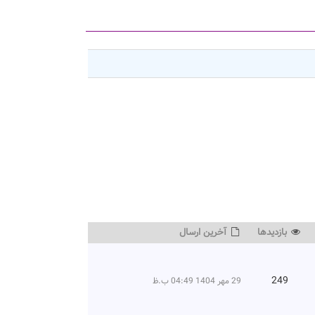
بازديدها
آخرين ارسال
249
29 مهر 1404 04:49 ب.ظ