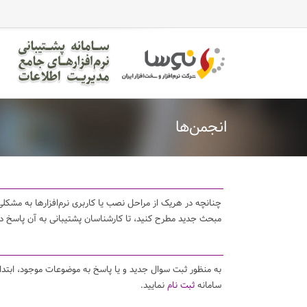
casinomaxi
vdcasino
betexper
perabet
imajbet
ilbet
انجمن‌ها
چنانچه در هریک از مراحل نصب یا کاربری نرم‌افزارها به مشکلی 
مبحث جدید مطرح کنید، تا کارشناسان پشتیبانی به آن پاسخ د
به منظور ثبت سوال جدید و یا پاسخ به موضوعات موجود، ابتد
سامانه
ثبت نام
نمایید.