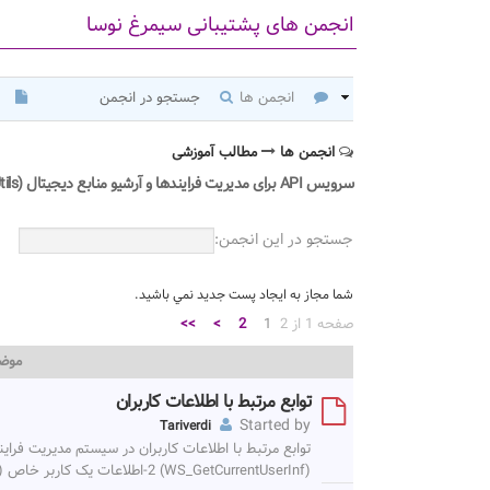
انجمن های پشتیبانی سیمرغ نوسا
انجمن ها
جستجو در انجمن
انجمن ها
مطالب آموزشی
سرویس API برای مدیریت فرایندها و آرشیو منابع دیجیتال (ReposUtils)
جستجو در اين انجمن:
شما مجاز به ايجاد پست جديد نمي باشيد.
صفحه 1 از 2
1
2
>
>>
موض
توابع مرتبط با اطلاعات کاربران
Started by
Tariverdi
(WS_GetCurrentUserInf) 2-اطلاعات یک کاربر خاص (WS_GetUserDataByKey) 3-اطلاعات