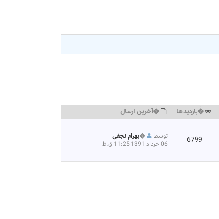
�بازديدها
�آخرين ارسال
توسط
�
بهرام نجفی
6799
06 خرداد 1391 11:25 ق.ظ