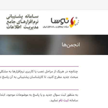
casinomaxi
vdcasino
betexper
perabet
imajbet
ilbet
انجمن‌ها
چنانچه در هریک از مراحل نصب یا کاربری نرم‌افزارها به مشکلی 
مبحث جدید مطرح کنید، تا کارشناسان پشتیبانی به آن پاسخ د
به منظور ثبت سوال جدید و یا پاسخ به موضوعات موجود، ابتد
سامانه
ثبت نام
نمایید.